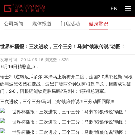
EN

公司新闻
媒体报道
门店活动
健身常识
世界杯播报：三次进攻，三个三分！马刺“饿狼传说”动图！
发布时间：2014-06-16
浏览数：
325
6月16日精彩盘点：
瑞士2-1逆转厄瓜多尔;本泽马上演梅开二度，法国3-0洪都拉斯;阿根
廷与波黑依然在鏖战，波黑开场两分钟送阿根廷乌龙，梅西成功破
门，2-0，阿根廷能锁定胜局吗?马刺4：1获得总冠军。
三次进攻，三个三分!马刺上演“饿狼传说”!!三分动图回顾!!!